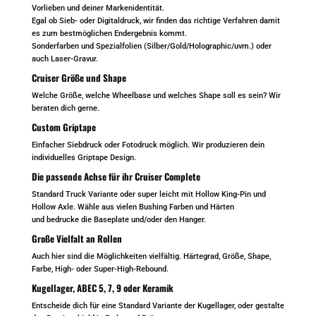
Vorlieben und deiner Markenidentität.
Egal ob Sieb- oder Digitaldruck, wir finden das richtige Verfahren damit
es zum bestmöglichen Endergebnis kommt.
Sonderfarben und Spezialfolien (Silber/Gold/Holographic/uvm.) oder
auch Laser-Gravur.
Cruiser Größe und Shape
Welche Größe, welche Wheelbase und welches Shape soll es sein? Wir
beraten dich gerne.
Custom Griptape
Einfacher Siebdruck oder Fotodruck möglich. Wir produzieren dein
individuelles Griptape Design.
Die passende Achse für ihr Cruiser Complete
Standard Truck Variante oder super leicht mit Hollow King-Pin und
Hollow Axle. Wähle aus vielen Bushing Farben und Härten
und bedrucke die Baseplate und/oder den Hanger.
Große Vielfalt an Rollen
Auch hier sind die Möglichkeiten vielfältig. Härtegrad, Größe, Shape,
Farbe, High- oder Super-High-Rebound.
Kugellager, ABEC 5, 7, 9 oder Keramik
Entscheide dich für eine Standard Variante der Kugellager, oder gestalte