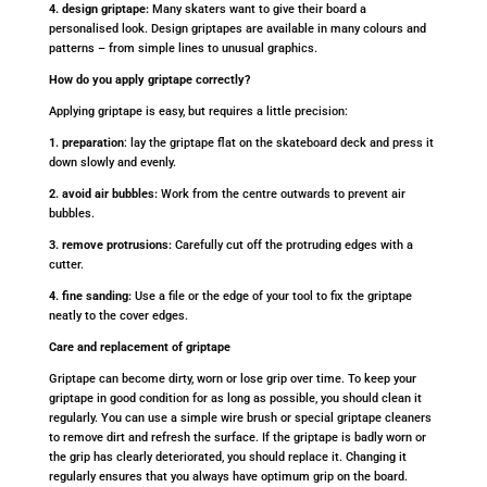
4. design griptape:
Many skaters want to give their board a
personalised look. Design griptapes are available in many colours and
patterns – from simple lines to unusual graphics.
How do you apply griptape correctly?
Applying griptape is easy, but requires a little precision:
1. preparation
: lay the griptape flat on the skateboard deck and press it
down slowly and evenly.
2. avoid air bubbles:
Work from the centre outwards to prevent air
bubbles.
3. remove protrusions:
Carefully cut off the protruding edges with a
cutter.
4. fine sanding:
Use a file or the edge of your tool to fix the griptape
neatly to the cover edges.
Care and replacement of griptape
Griptape can become dirty, worn or lose grip over time. To keep your
griptape in good condition for as long as possible, you should clean it
regularly. You can use a simple wire brush or special griptape cleaners
to remove dirt and refresh the surface. If the griptape is badly worn or
the grip has clearly deteriorated, you should replace it. Changing it
regularly ensures that you always have optimum grip on the board.