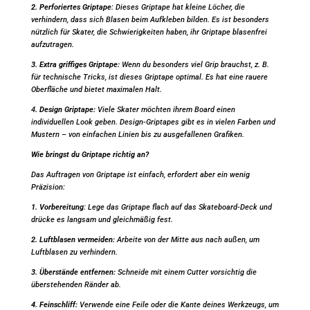
2. Perforiertes Griptape
: Dieses Griptape hat kleine Löcher, die
verhindern, dass sich Blasen beim Aufkleben bilden. Es ist besonders
nützlich für Skater, die Schwierigkeiten haben, ihr Griptape blasenfrei
aufzutragen.
3. Extra griffiges Griptape:
Wenn du besonders viel Grip brauchst, z. B.
für technische Tricks, ist dieses Griptape optimal. Es hat eine rauere
Oberfläche und bietet maximalen Halt.
4
. Design Griptape:
Viele Skater möchten ihrem Board einen
individuellen Look geben. Design-Griptapes gibt es in vielen Farben und
Mustern – von einfachen Linien bis zu ausgefallenen Grafiken.
Wie bringst du Griptape richtig an?
Das Auftragen von Griptape ist einfach, erfordert aber ein wenig
Präzision:
1. Vorbereitung
: Lege das Griptape flach auf das Skateboard-Deck und
drücke es langsam und gleichmäßig fest.
2. Luftblasen vermeiden:
Arbeite von der Mitte aus nach außen, um
Luftblasen zu verhindern.
3. Überstände entfernen:
Schneide mit einem Cutter vorsichtig die
überstehenden Ränder ab.
4. Feinschliff:
Verwende eine Feile oder die Kante deines Werkzeugs, um