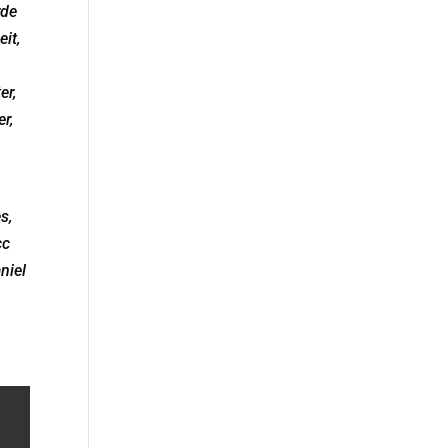
rde
it,
er,
r,
s,
cc
niel