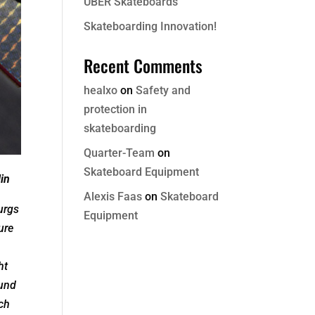
ÜBER Skateboards
Skateboarding Innovation!
Recent Comments
healxo
on
Safety and
protection in
skateboarding
Quarter-Team
on
Skateboard Equipment
in
Alexis Faas
on
Skateboard
urgs
Equipment
ure
ht
 und
ch