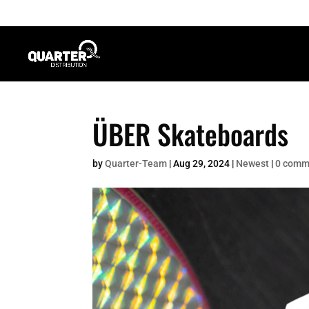
ÜBER Skateboards
by
Quarter-Team
|
Aug 29, 2024
|
Newest
|
0 comm