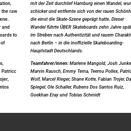
ation,
mit der Zeit durchlief Hamburg einen Wandel, wu
 the raw
schicker und entfernte sich von der rauen Schönhe
cene.
die einst die Skate-Szene geprägt hatte. Dieser
y and
Wandel führte ÜBER Skateboards zehn Jahre spät
oards to
im Streben nach Authentizität und rauem Charakte
 of
nach Berlin – in die inoffizielle Skateboarding-
Hauptstadt Deutschlands.
s,
Teamfahrer/innen:
Marlene Mangold, Josh Junke
 Patricc
Marvin Rausch, Emmy Tema, Teemu Pollex, Patri
ojer,
Wolf, Marcel Rieger, Shane Kotte, Fabian Trojer, Da
antos
Spiegel, Ole Schaller, Rubens Dos Santos Ruiz,
Goekhan Eray und Tobias Schmidt