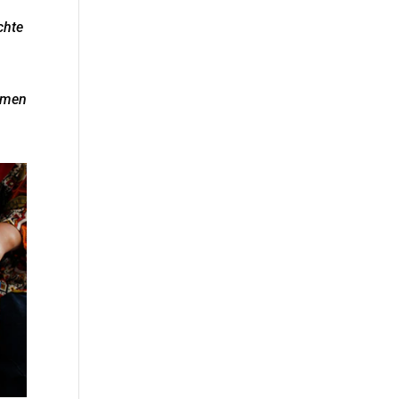
chte
hmen