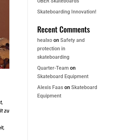
ÜBER Skateboards
Skateboarding Innovation!
Recent Comments
healxo
on
Safety and
protection in
skateboarding
Quarter-Team
on
Skateboard Equipment
Alexis Faas
on
Skateboard
Equipment
t,
lt zu
t,