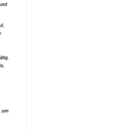
 und
l,
e
ätig.
in,
,
, um