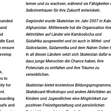
lernen und zu wachsen, während sie Fähigkeiten
Selbstvertrauen für ihre Zukunft entwickeln.
xpanded
Gegründet wurde Skateistan im Jahr 2007 in Kabu
 and
Afghanistan. Mittlerweile hat die Organisation ihr
nd
Aktivitäten auf Länder wie Kambodscha und
dle East.
Südafrika ausgeweitet und ist auch in Mittel- und
to ensure
Südostasien, Südamerika und dem Nahen Osten t
develop
In all diesen Ländern setzt sich Skateistan dafür e
dass junge Menschen die Chance haben, ihre
Potenziale zu entfalten und ihre Träume zu
s,
verwirklichen.
es to
ity for
Skateistan bietet kostenlose Bildungsprogramme
nt.
Skateboard-Workshops und andere Aktivitäten an
boarding
Kindern und Jugendlichen eine Möglichkeit zur
 safe and
positiven Freizeitgestaltung und persönlichen