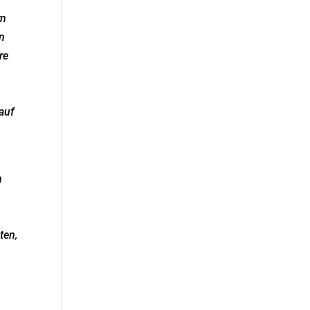
rn
n
re
auf
n
ten,